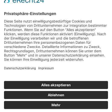
Reit- & Sporthotel Eibenstock
Gerstenbergweg 5
08309 Eibenstock
Telefon:
+49 37752 5521-0
Telefax:
+49 037752 5521-18
E-Mail:
info@sporthotel-reitanlage-eibenstock.de
Informationen
Datenschutz
Impressum
Kontakt
Karriere
Gutscheine
Home
★ ★ ★ ★
Unser Reit- und Sporthotel befindet sich im wunderschönen
Naturpark Erzgebirge / Vogtland direkt oberhalb der zweitgrößten
Trinkwassertalsperre Deutschlands.
Flyer Reit- & Sporthotel Eibenstock