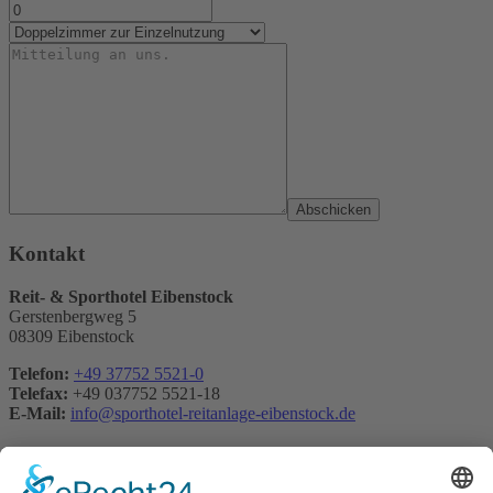
Abschicken
Kontakt
Reit- & Sporthotel Eibenstock
Gerstenbergweg 5
08309 Eibenstock
Telefon:
+49 37752 5521-0
Telefax:
+49 037752 5521-18
E-Mail:
info@sporthotel-reitanlage-eibenstock.de
Kontakt