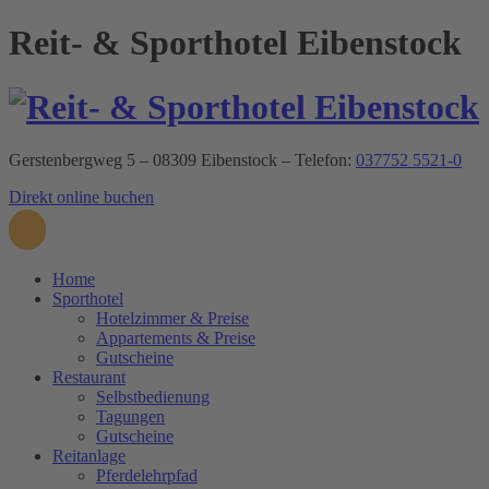
Reit- & Sporthotel Eibenstock
Gerstenbergweg 5 – 08309 Eibenstock – Telefon:
037752 5521-0
Direkt online buchen
Home
Sporthotel
Hotelzimmer & Preise
Appartements & Preise
Gutscheine
Restaurant
Selbstbedienung
Tagungen
Gutscheine
Reitanlage
Pferdelehrpfad