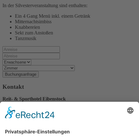
In der Silvesterveranstaltung sind enthalten:
Ein 4 Gang Menü inkl. einem Getränk
Mitternachtsimbiss
Knabbereien
Sekt zum Anstoßen
Tanzmusik
Buchungsanfrage
Kontakt
Reit- & Sporthotel Eibenstock
Gerstenbergweg 5
08309 Eibenstock
Telefon:
+49 37752 5521-0
Telefax:
+49 037752 5521-18
E-Mail:
info@sporthotel-reitanlage-eibenstock.de